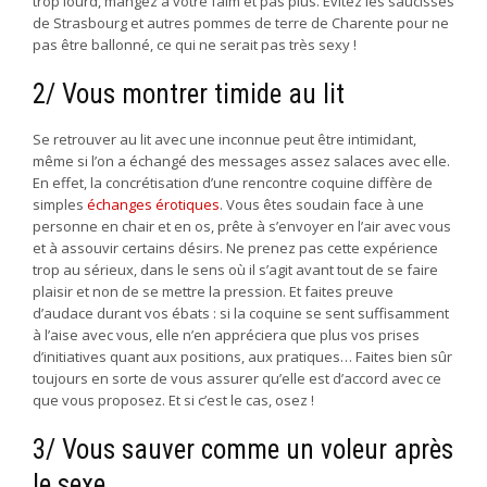
trop lourd, mangez à votre faim et pas plus. Évitez les saucisses
de Strasbourg et autres pommes de terre de Charente pour ne
pas être ballonné, ce qui ne serait pas très sexy !
2/ Vous montrer timide au lit
Se retrouver au lit avec une inconnue peut être intimidant,
même si l’on a échangé des messages assez salaces avec elle.
En effet, la concrétisation d’une rencontre coquine diffère de
simples
échanges érotiques
. Vous êtes soudain face à une
personne en chair et en os, prête à s’envoyer en l’air avec vous
et à assouvir certains désirs. Ne prenez pas cette expérience
trop au sérieux, dans le sens où il s’agit avant tout de se faire
plaisir et non de se mettre la pression. Et faites preuve
d’audace durant vos ébats : si la coquine se sent suffisamment
à l’aise avec vous, elle n’en appréciera que plus vos prises
d’initiatives quant aux positions, aux pratiques… Faites bien sûr
toujours en sorte de vous assurer qu’elle est d’accord avec ce
que vous proposez. Et si c’est le cas, osez !
3/ Vous sauver comme un voleur après
le sexe