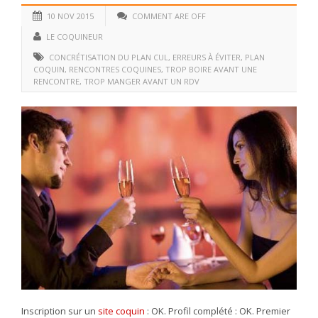
10 NOV 2015
COMMENT ARE OFF
LE COQUINEUR
CONCRÉTISATION DU PLAN CUL
,
ERREURS À ÉVITER
,
PLAN
COQUIN
,
RENCONTRES COQUINES
,
TROP BOIRE AVANT UNE
RENCONTRE
,
TROP MANGER AVANT UN RDV
Inscription sur un
site coquin
: OK. Profil complété : OK. Premier